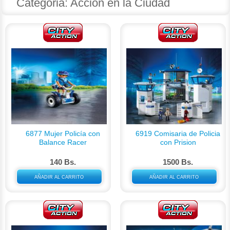
Categoria: Accion en la Ciudad
6877 Mujer Policía con
6919 Comisaria de Policia
Balance Racer
con Prision
140 Bs.
1500 Bs.
AÑADIR AL CARRITO
AÑADIR AL CARRITO