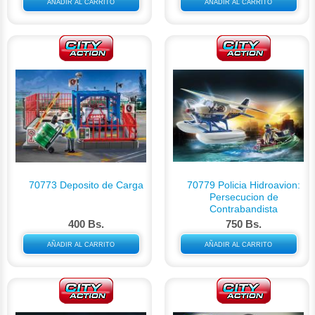
AÑADIR AL CARRITO
AÑADIR AL CARRITO
70773 Deposito de Carga
70779 Policia Hidroavion:
Persecucion de
Contrabandista
400 Bs.
750 Bs.
AÑADIR AL CARRITO
AÑADIR AL CARRITO