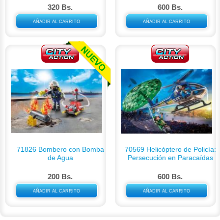
320 Bs.
600 Bs.
AÑADIR AL CARRITO
AÑADIR AL CARRITO
71826 Bombero con Bomba
70569 Helicóptero de Policía:
de Agua
Persecución en Paracaídas
200 Bs.
600 Bs.
AÑADIR AL CARRITO
AÑADIR AL CARRITO