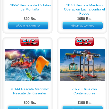
70662 Rescate de Ciclistas
70140 Rescate Maritimo:
de Montaña
Operacion Lucha contra el
Fuego
320 Bs.
1050 Bs.
AÑADIR AL CARRITO
AÑADIR AL CARRITO
70144 Rescate Maritimo:
70770 Grua con
Rescate de Kitesurfer
Contenedores
300 Bs.
1100 Bs.