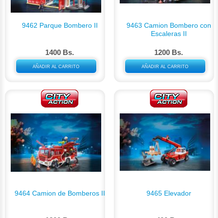
9462 Parque Bombero II
9463 Camion Bombero con
Escaleras II
1400 Bs.
1200 Bs.
AÑADIR AL CARRITO
AÑADIR AL CARRITO
9464 Camion de Bomberos II
9465 Elevador