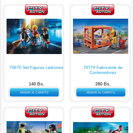
70670 Set Figuras Ladrones
70774 Fabricante de
Contenedores
140 Bs.
280 Bs.
AÑADIR AL CARRITO
AÑADIR AL CARRITO