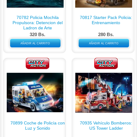
70782 Policia Mochila
70817 Starter Pack Policia:
Propulsora: Detencion del
Entrenamiento
Ladron de Arte
320 Bs.
280 Bs.
AÑADIR AL CARRITO
AÑADIR AL CARRITO
70899 Coche de Policía con
70935 Vehículo Bomberos:
Luz y Sonido
US Tower Ladder