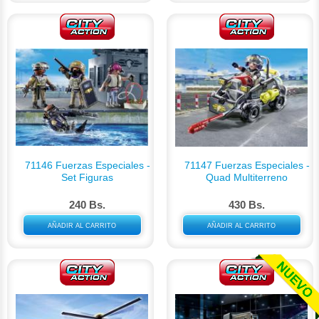
71146 Fuerzas Especiales -
71147 Fuerzas Especiales -
Set Figuras
Quad Multiterreno
240 Bs.
430 Bs.
AÑADIR AL CARRITO
AÑADIR AL CARRITO