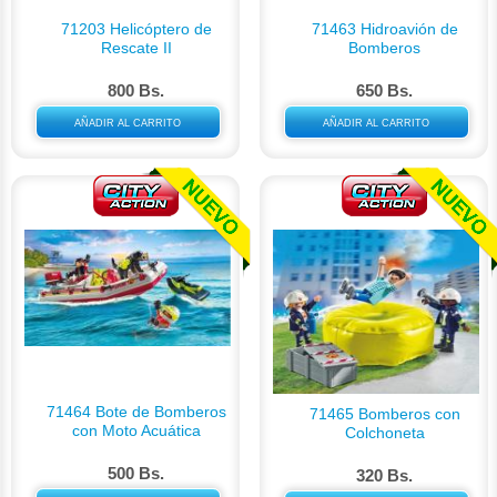
71203 Helicóptero de
71463 Hidroavión de
Rescate II
Bomberos
800 Bs.
650 Bs.
AÑADIR AL CARRITO
AÑADIR AL CARRITO
71464 Bote de Bomberos
71465 Bomberos con
con Moto Acuática
Colchoneta
500 Bs.
320 Bs.