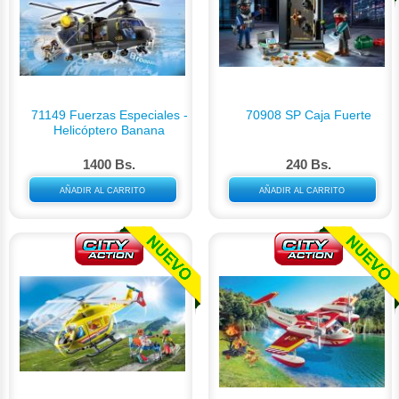
71149 Fuerzas Especiales -
70908 SP Caja Fuerte
Helicóptero Banana
1400 Bs.
240 Bs.
AÑADIR AL CARRITO
AÑADIR AL CARRITO