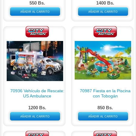
550 Bs.
1400 Bs.
AÑADIR AL CARRITO
AÑADIR AL CARRITO
70936 Vehículo de Rescate:
70987 Fiesta en la Piscina
US Ambulance
con Tobogán
1200 Bs.
850 Bs.
AÑADIR AL CARRITO
AÑADIR AL CARRITO