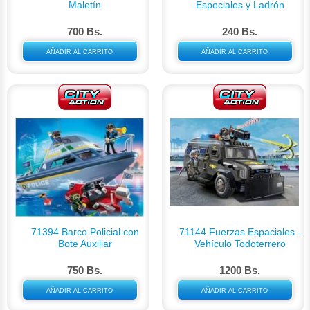
Maletín
Especiales y Ladrón
700 Bs.
240 Bs.
AÑADIR AL CARRITO
AÑADIR AL CARRITO
71394 Barco Policial con
71144 Fuerzas Espaciales -
Bote Auxiliar
Vehículo Todoterrero
750 Bs.
1200 Bs.
AÑADIR AL CARRITO
AÑADIR AL CARRITO