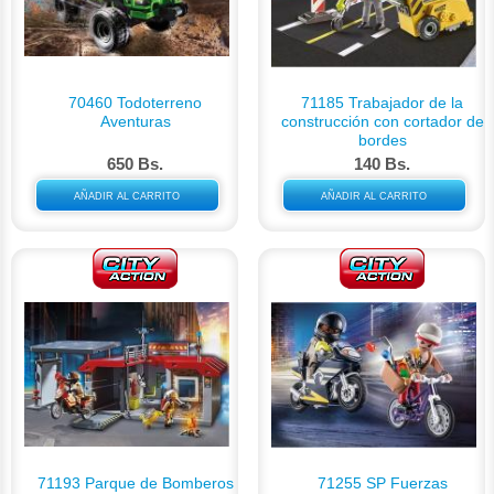
70460 Todoterreno
71185 Trabajador de la
Aventuras
construcción con cortador de
bordes
650 Bs.
140 Bs.
AÑADIR AL CARRITO
AÑADIR AL CARRITO
71193 Parque de Bomberos
71255 SP Fuerzas