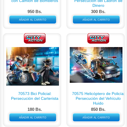
con Camión de Bomberos
Persecucion del Ladron de
Dinero
950 Bs.
300 Bs.
AÑADIR AL CARRITO
AÑADIR AL CARRITO
70573 Bici Policial:
70575 Helicóptero de Policía:
Persecución del Carterista
Persecución del Vehículo
Huido
180 Bs.
850 Bs.
AÑADIR AL CARRITO
AÑADIR AL CARRITO