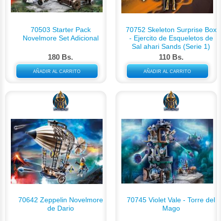
70503 Starter Pack
70752 Skeleton Surprise Box
Novelmore Set Adicional
- Ejercito de Esqueletos de
Sal ahari Sands (Serie 1)
180 Bs.
110 Bs.
AÑADIR AL CARRITO
AÑADIR AL CARRITO
70642 Zeppelin Novelmore
70745 Violet Vale - Torre del
de Dario
Mago