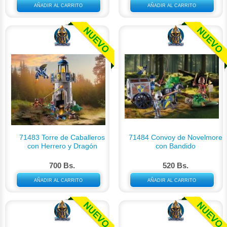
AÑADIR AL CARRITO
AÑADIR AL CARRITO
71483 Torre de Caballeros
71484 Convoy de Novelmore
con Herrero y Dragón
con Bandido
700 Bs.
520 Bs.
AÑADIR AL CARRITO
AÑADIR AL CARRITO