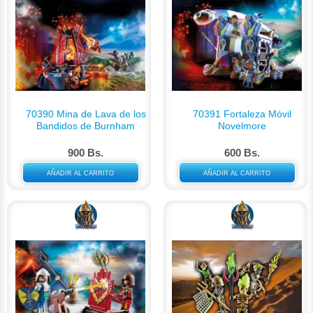
70390 Mina de Lava de los
70391 Fortaleza Móvil
Bandidos de Burnham
Novelmore
900 Bs.
600 Bs.
AÑADIR AL CARRITO
AÑADIR AL CARRITO