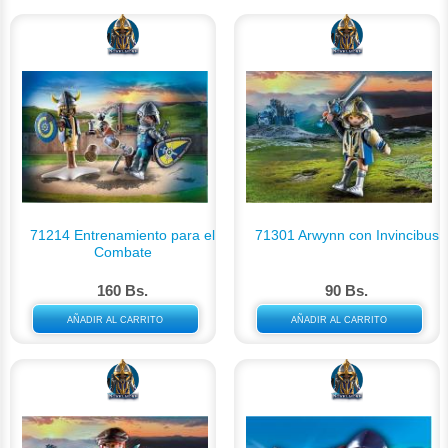
71214 Entrenamiento para el
71301 Arwynn con Invincibus
Combate
160 Bs.
90 Bs.
AÑADIR AL CARRITO
AÑADIR AL CARRITO