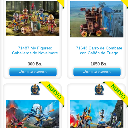
71487 My Figures:
71643 Carro de Combate
Caballeros de Novelmore
con Cañón de Fuego
300 Bs.
1050 Bs.
AÑADIR AL CARRITO
AÑADIR AL CARRITO