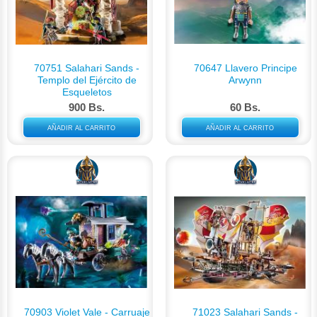
70751 Salahari Sands -
70647 Llavero Principe
Templo del Ejército de
Arwynn
Esqueletos
900 Bs.
60 Bs.
AÑADIR AL CARRITO
AÑADIR AL CARRITO
70903 Violet Vale - Carruaje
71023 Salahari Sands -