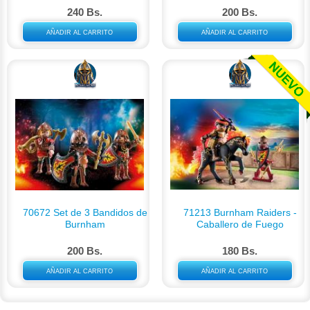
240 Bs.
200 Bs.
AÑADIR AL CARRITO
AÑADIR AL CARRITO
70672 Set de 3 Bandidos de
71213 Burnham Raiders -
Burnham
Caballero de Fuego
200 Bs.
180 Bs.
AÑADIR AL CARRITO
AÑADIR AL CARRITO