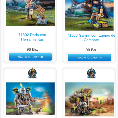
71302 Dario con
71303 Gwynn con Equipo de
Herramientas
Combate
90 Bs.
90 Bs.
AÑADIR AL CARRITO
AÑADIR AL CARRITO