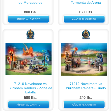
de Mercaderes
Tormenta de Arena
800 Bs.
1500 Bs.
AÑADIR AL CARRITO
AÑADIR AL CARRITO
71210 Novelmore vs
71212 Novelmore vs
Burnham Raiders - Zona de
Burnham Raiders - Duelo
batalla
580 Bs.
240 Bs.
AÑADIR AL CARRITO
AÑADIR AL CARRITO