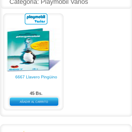
Categoria: Playmobil Varios
6667 Llavero Pingüino
45 Bs.
AÑADIR AL CARRITO