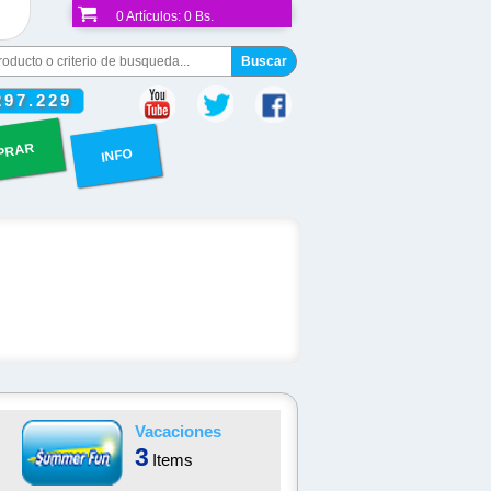
0
Artículos:
0 Bs.
297.229
PRAR
INFO
Vacaciones
3
Items