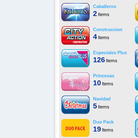
Caballeros
2
Items
Construccion
4
Items
Especiales Plus
126
Items
Princesas
10
Items
Navidad
5
Items
Duo Pack
19
Items