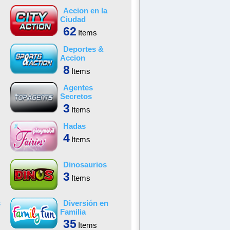
Accion en la
Ciudad
62
Items
Deportes &
Accion
8
Items
Agentes
Secretos
3
Items
Hadas
4
Items
Dinosaurios
3
Items
s
Diversión en
Familia
35
Items