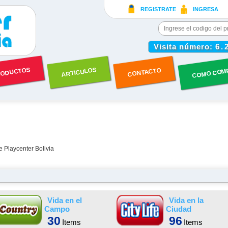
REGISTRATE
INGRESA
Visita número:
6.
COMO COM
ODUCTOS
ARTICULOS
CONTACTO
e Playcenter Bolivia
Vida en el
Vida en la
Campo
Ciudad
30
96
Items
Items