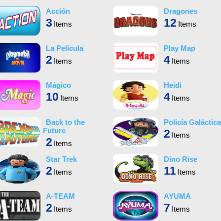
Acción
Dragones
3
12
Items
Items
La Película
Play Map
2
4
Items
Items
Mágico
Heidi
10
4
Items
Items
Back to the
Policía Galáctica
Future
2
Items
2
Items
Star Trek
Dino Rise
2
11
Items
Items
A-TEAM
AYUMA
2
7
Items
Items