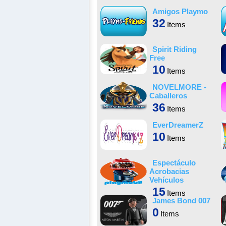
Amigos Playmo
32
Items
Spirit Riding
Free
10
Items
NOVELMORE -
Caballeros
36
Items
EverDreamerZ
10
Items
Espectáculo
Acrobacias
Vehículos
15
Items
James Bond 007
0
Items