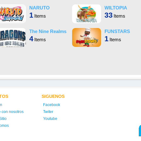
NARUTO
WILTOPIA
1
33
Items
Items
The Nine Realms
FUNSTARS
4
1
Items
Items
TOS
SIGUENOS
ón
Facebook
e con nosotros
Twiter
itio
Youtube
somos