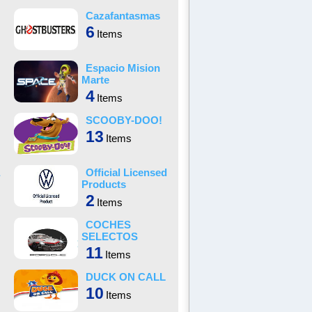
Cazafantasmas
6
Items
Espacio Mision
Marte
4
Items
SCOOBY-DOO!
13
Items
Official Licensed
Products
2
Items
COCHES
SELECTOS
11
Items
DUCK ON CALL
10
Items