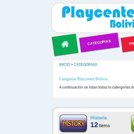
CATEGORIAS
PR
INICIO
>
CATEGORÍAS
Categorías Playcenter Bolivia
A continuación se listan todas la catergorías d
.
Historia
12
Items