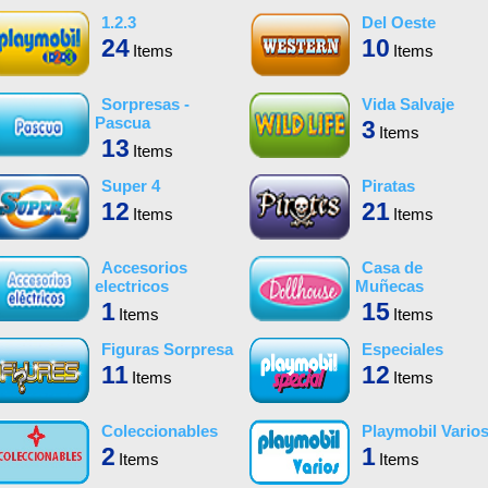
1.2.3
Del Oeste
24
10
Items
Items
Sorpresas -
Vida Salvaje
Pascua
3
Items
13
Items
Super 4
Piratas
12
21
Items
Items
Accesorios
Casa de
electricos
Muñecas
1
15
Items
Items
Figuras Sorpresa
Especiales
11
12
Items
Items
Coleccionables
Playmobil Vario
2
1
Items
Items