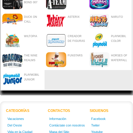
BOND 007
DUCK ON
ASTERIX
NARUTO
CALL
WILTOPIA
CREADOR
PLAYMOBIL
DE FIGURAS
COLOR
THE NINE
FUNSTARS
HORSES OF
REALMS
WATERFALL
PLAYMOBIL
JUNIOR
CATEGORÍAS
CONTACTOS
SIGUENOS
Vacaciones
Información
Facebook
Del Oeste
Contáctate con nosotros
Twiter
Vida en la Ciudad
Mapa del Sitio
Youtube