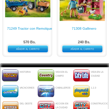
71249 Tractor con Remolque
71308 Gallinero
570 Bs.
240 Bs.
AÑADIR AL CARRITO
AÑADIR AL CARRITO
HISTORIA
VIDA EN EL
VIDA EN LA
CAMPO
CIUDAD
VACACIONES
CABALLEROS
1.2.3
DEL OESTE
ACCION EN
CONSTRUCCIO
LA CIUDAD