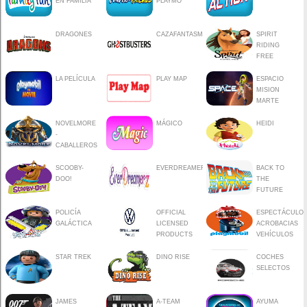
EN FAMILIA
PLAYMO
DRAGONES
CAZAFANTASMAS
SPIRIT
RIDING
FREE
LA PELÍCULA
PLAY MAP
ESPACIO
MISION
MARTE
NOVELMORE
MÁGICO
HEIDI
-
CABALLEROS
SCOOBY-
EVERDREAMERZ
BACK TO
DOO!
THE
FUTURE
POLICÍA
OFFICIAL
ESPECTÁCULO
GALÁCTICA
LICENSED
ACROBACIAS
PRODUCTS
VEHÍCULOS
STAR TREK
DINO RISE
COCHES
SELECTOS
JAMES
A-TEAM
AYUMA