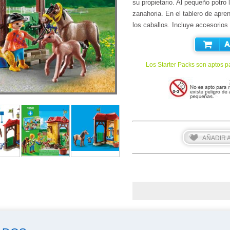
su propietario. Al pequeño potro 
zanahoria. En el tablero de apren
los caballos. Incluye accesorios 
AÑADIR
Los Starter Packs son aptos pa
AÑADIR A