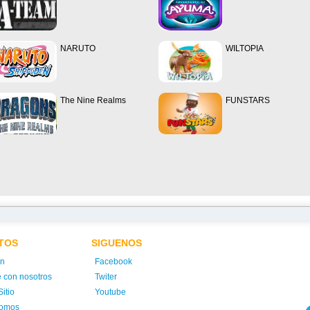
NARUTO
WILTOPIA
The Nine Realms
FUNSTARS
TOS
SIGUENOS
ón
Facebook
e con nosotros
Twiter
itio
Youtube
somos