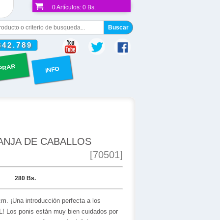
0
Artículos:
0 Bs.
342.789
PRAR
INFO
ANJA DE CABALLOS
[70501]
280 Bs.
m. ¡Una introducción perfecta a los
 Los ponis están muy bien cuidados por