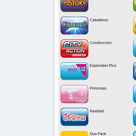
Caballeros
Construccion
Especiales Plus
Princesas
Navidad
Duo Pack