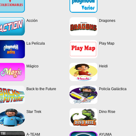
Acción
Dragones
La Película
Play Map
Mágico
Heidi
Back to the Future
Policía Galáctica
Star Trek
Dino Rise
A-TEAM
AYUMA