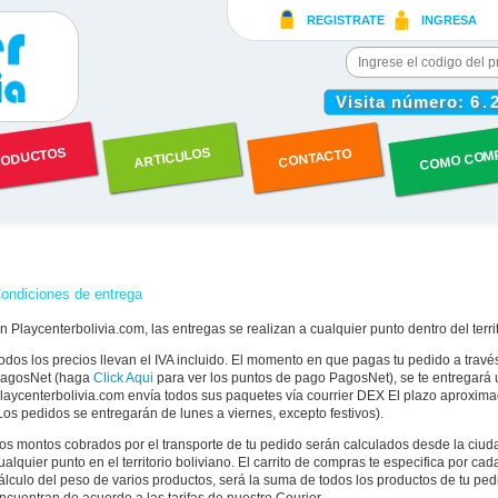
REGISTRATE
INGRESA
Visita número:
6.
COMO COM
ODUCTOS
ARTICULOS
CONTACTO
ondiciones de entrega
n Playcenterbolivia.com, las entregas se realizan a cualquier punto dentro del territ
odos los precios llevan el IVA incluido. El momento en que pagas tu pedido a tra
agosNet (haga
Click Aqui
para ver los puntos de pago PagosNet), se te entregará u
laycenterbolivia.com envía todos sus paquetes vía courrier DEX El plazo aproximad
Los pedidos se entregarán de lunes a viernes, excepto festivos).
os montos cobrados por el transporte de tu pedido serán calculados desde la ciud
ualquier punto en el territorio boliviano. El carrito de compras te especifica por cada
álculo del peso de varios productos, será la suma de todos los productos de tu pe