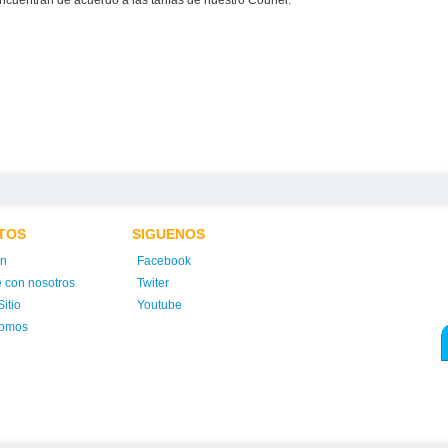
ncuentran de acuerdo a las tarifas de nuestro Courier.
TOS
SIGUENOS
ón
Facebook
e con nosotros
Twiter
itio
Youtube
somos